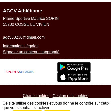
AGCV Athlétisme
Plaine Sportive Maurice SORIN
53230
COSSE LE VIVIEN
agcv53230@gmail.com
Informations légales
Signaler un contenu inapproprié
SPORTS
REGIONS
Charte cookies
Gestion des cookies
Ce site utilise des cookies et vous donne le contrôle sur ceux
que vous souhaitez activer