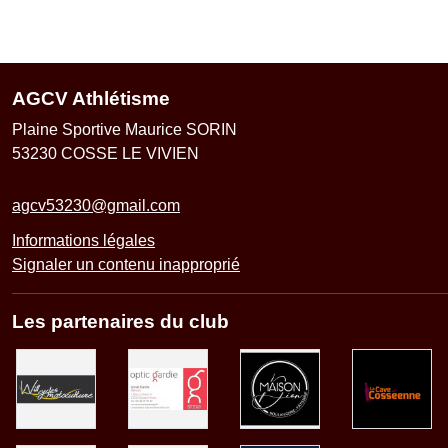
AGCV Athlétisme
Plaine Sportive Maurice SORIN
53230
COSSE LE VIVIEN
agcv53230@gmail.com
Informations légales
Signaler un contenu inapproprié
Les partenaires du club