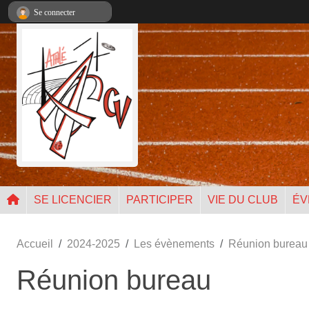
Panneau de gestion des cookies
Se connecter
SE LICENCIER
PARTICIPER
VIE DU CLUB
ÉV
Accueil
2024-2025
Les évènements
Réunion bureau
Réunion bureau