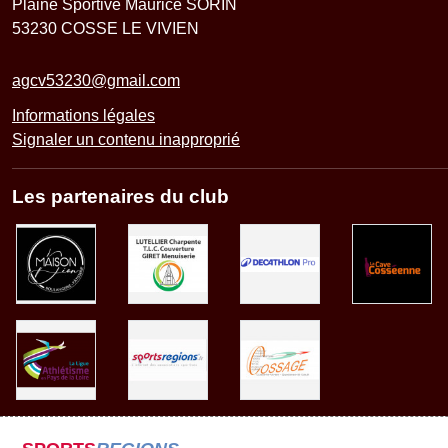
Plaine Sportive Maurice SORIN
53230
COSSE LE VIVIEN
agcv53230@gmail.com
Informations légales
Signaler un contenu inapproprié
Les partenaires du club